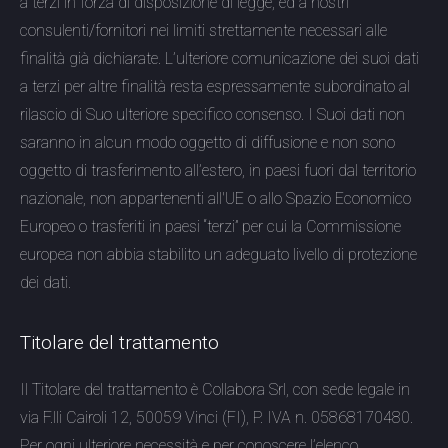
a terzi in forza di disposizione di legge, ed a nostri
consulenti/fornitori nei limiti strettamente necessari alle
finalità già dichiarate. L’ulteriore comunicazione dei suoi dati
a terzi per altre finalità resta espressamente subordinato al
rilascio di Suo ulteriore specifico consenso. I Suoi dati non
saranno in alcun modo oggetto di diffusione e non sono
oggetto di trasferimento all’estero, in paesi fuori dal territorio
nazionale, non appartenenti all'UE o allo Spazio Economico
Europeo o trasferiti in paesi “terzi” per cui la Commissione
europea non abbia stabilito un adeguato livello di protezione
dei dati.
Titolare del trattamento
Il Titolare del trattamento è Collabora Srl, con sede legale in
via F.lli Cairoli 12, 50059 Vinci (FI), P. IVA n. 05868170480.
Per ogni ulteriore necessità e per conoscere l’elenco