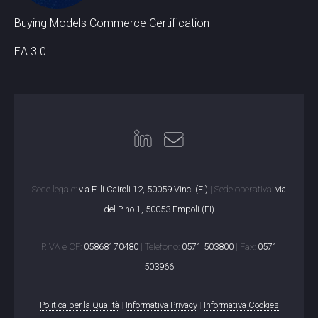
Buying Models Commerce Certification
EA 3.0
Sede legale:
via F.lli Cairoli 12, 50059 Vinci (FI)
| Sede operativa:
via
del Pino 1, 50053 Empoli (FI)
P.IVA e CF:
05868170480
| Telefono:
0571 503800
| Fax:
0571
503966
Politica per la Qualità
|
Informativa Privacy
|
Informativa Cookies